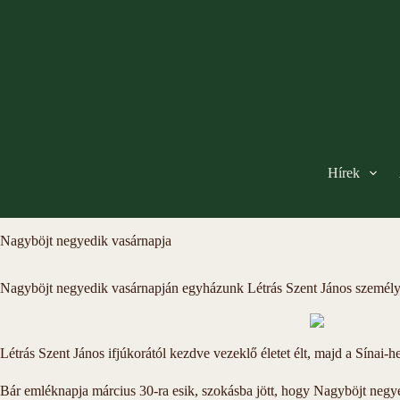
Hírek
Nagyböjt negyedik vasárnapja
Nagyböjt negyedik vasárnapján egyházunk Létrás Szent János személyére
Létrás Szent János ifjúkorától kezdve vezeklő életet élt, majd a Sínai-he
Bár emléknapja március 30-ra esik, szokásba jött, hogy Nagyböjt negye