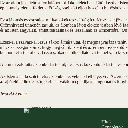
Ez az álom jelentette a fordulópontot Jákob életében. Ettől kezdve Isten 
épít, amely eléri a földet, a Fölségessel, aki eljött hozzá, a bűnöshöz
Ez a látomás évszázadok múlva tökéletes valóság lett Krisztus eljövete
Örömhírvétel ünnepén tartjuk, az álomban látott előkép testben lévő ig
és az Isten angyalait, amint felszállnak és leszállnak az Emberfiára” (Jn 
Ezekkel a szavakkal Jézus Jákob álmára utal, és megmagyarázza tanítvá
nincs szükségünk arra, hogy megváltót, Istent és az embert összekötő kö
bennünket Istentől elválasztó szakadék áthidaltatott, Istennel való köz
A bűn elszakította az embert Istentől, de Jézus közvetítő lett Isten és
Az Isten által készített létra az ember szívébe lett elhelyezve. Az emb
az ajtó előtt állok és zörgetek: ha valaki meghallja a hangomat és kinyi
Jeviczki Ferenc
Hírek
Gondolatok