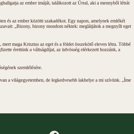
eghallgatja az ember imáját, találkozott az Úrral, aki a mennyből létrát
z Isten és az ember közötti szakadékot. Egy napon, amelynek emlékét
s szavait: „Bizony, bizony mondom néktek: meglátjátok a megnyílt eget
 mert maga Krisztus az eget és a földet összekötő eleven létra. Többé
zette érettünk a váltságdíjat, az üdvösség elérkezett hozzánk, a
sőségének szemlélésére.
len van a világegyetemben, de legkedvesebb lakhelye a mi szívünk. „Íme