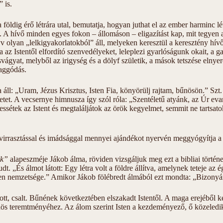
” is.
öldig érő létrára utal, bemutatja, hogyan juthat el az ember harminc lét
A hívő minden egyes fokon – állomáson – eligazítást kap, mit tegyen azé
 olyan „lelkigyakorlatokból” áll, melyeken keresztül a keresztény hívő 
za az Istentől elfordító szenvedélyeket, leleplezi gyarlóságunk okait, a 
csvágyat, melyből az irigység és a dölyf születik, a mások tetszése eln
 aggódás.
ll: „Uram, Jézus Krisztus, Isten Fia, könyörülj rajtam, bűnösön.” Szt. J
etet. A vecsernye himnusza így szól róla: „Szentéletű atyánk, az Úr eva
ssétek az Istent és megtaláljátok az örök kegyelmet, semmit ne tartsato
l, virrasztással és imádsággal mennyei ajándékot nyervén meggyógyítja a
ak”
alapeszméje Jákob álma, röviden vizsgáljuk meg ezt a bibliai történ
ludt. „És álmot látott: Egy létra volt a földre állítva, amelynek teteje az 
nden nemzetsége.” Amikor Jákob fölébredt álmából ezt mondta: „Bizonyá
ott, csalt. Bűnének következtében elszakadt Istentől. A maga erejéből kép
bűnös teremtményéhez. Az álom szerint Isten a kezdeményező, ő közeledik