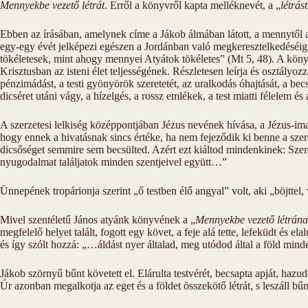
Mennyekbe vezető létrát
. Erről a könyvről kapta melléknevét, a „
létrást
Ebben az írásában, amelynek címe a Jákob álmában látott, a mennytől a f
egy-egy évét jelképezi egészen a Jordánban való megkeresztelkedéséig. 
tökéletesek, mint ahogy mennyei Atyátok tökéletes” (Mt 5, 48). A könyv
Krisztusban az isteni élet teljességének. Részletesen leírja és osztályoz
pénzimádást, a testi gyönyörök szeretetét, az uralkodás óhajtását, a be
dicséret utáni vágy, a hízelgés, a rossz emlékek, a test miatti félelem és
A szerzetesi lelkiség középpontjában Jézus nevének hívása, a Jézus-ima á
hogy ennek a hivatásnak sincs értéke, ha nem fejeződik ki benne a szer
dicsőséget semmire sem becsülted. Azért ezt kiáltod mindenkinek: Szere
nyugodalmat találjatok minden szentjeivel együtt…”
Ünnepének tropárionja szerint „ő testben élő angyal” volt, aki „böjtte
Mivel szentéletű János atyánk könyvének a „
Mennyekbe vezető létrán
megfelelő helyet talált, fogott egy követ, a feje alá tette, lefeküdt és ela
és így szólt hozzá: „…áldást nyer általad, meg utódod által a föld mi
Jákob szörnyű bűnt követett el. Elárulta testvérét, becsapta apját, hazud
Úr azonban megalkotja az eget és a földet összekötő létrát, s leszáll 