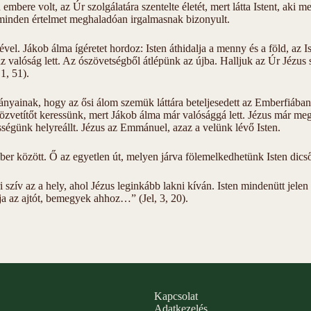
embere volt, az Úr szolgálatára szentelte életét, mert látta Istent, aki m
, s minden értelmet meghaladóan irgalmasnak bizonyult.
lével. Jákob álma ígéretet hordoz: Isten áthidalja a menny és a föld, a
az valóság lett. Az ószövetségből átlépünk az újba. Halljuk az Úr Jézu
1, 51).
nyainak, hogy az ősi álom szemük láttára beteljesedett az Emberfiában,
zvetítőt keressünk, mert Jákob álma már valósággá lett. Jézus már megfi
össégünk helyreállt. Jézus az Emmánuel, azaz a velünk lévő Isten.
 ember között. Ő az egyetlen út, melyen járva fölemelkedhetünk Isten dic
eri szív az a hely, ahol Jézus leginkább lakni kíván. Isten mindenütt je
tja az ajtót, bemegyek ahhoz…” (Jel, 3, 20).
Kapcsolat
Adatkezelés