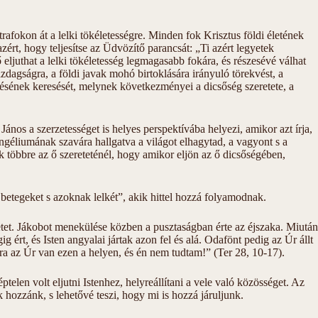
rafokon át a lelki tökéletességre. Minden fok Krisztus földi életének
rt, hogy teljesítse az Üdvözítő parancsát: „Ti azért legyetek
eljuthat a lelki tökéletesség legmagasabb fokára, és részesévé válhat
gazdagságra, a földi javak mohó birtoklására irányuló törekvést, a
yerésének keresését, melynek következményei a dicsőség szeretete, a
ános a szerzetességet is helyes perspektívába helyezi, amikor azt írja,
ngéliumának szavára hallgatva a világot elhagytad, a vagyont s a
k többre az ő szereteténél, hogy amikor eljön az ő dicsőségében,
 betegeket s azoknak lelkét”, akik hittel hozzá folyamodnak.
etet. Jákobot menekülése közben a pusztaságban érte az éjszaka. Miután
égig ért, és Isten angyalai jártak azon fel és alá. Odafönt pedig az Úr állt
ra az Úr van ezen a helyen, és én nem tudtam!” (Ter 28, 10-17).
telen volt eljutni Istenhez, helyreállítani a vele való közösséget. Az
 hozzánk, s lehetővé teszi, hogy mi is hozzá járuljunk.