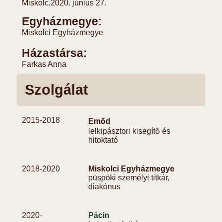
Miskolc,
2020. június 27.
Egyházmegye:
Miskolci Egyházmegye
Házastársa:
Farkas Anna
Szolgálat
2015-
2018
Emőd
lelkipásztori kisegítő és
hitoktató
2018-
2020
Miskolci Egyházmegye
püspöki személyi titkár,
diakónus
2020-
Pácin