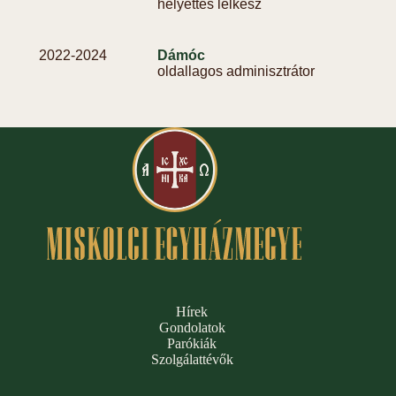
helyettes lelkész
2022-
2024
Dámóc
oldallagos adminisztrátor
Hírek
Gondolatok
Parókiák
Szolgálattévők