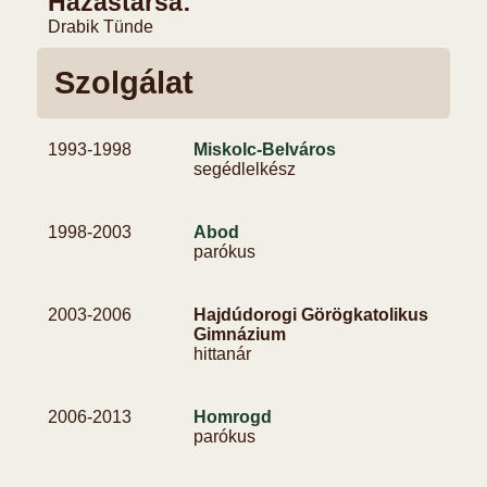
Házastársa:
Drabik Tünde
Szolgálat
1993-
1998
Miskolc-Belváros
segédlelkész
1998-
2003
Abod
parókus
2003-
2006
Hajdúdorogi Görögkatolikus
Gimnázium
hittanár
2006-
2013
Homrogd
parókus