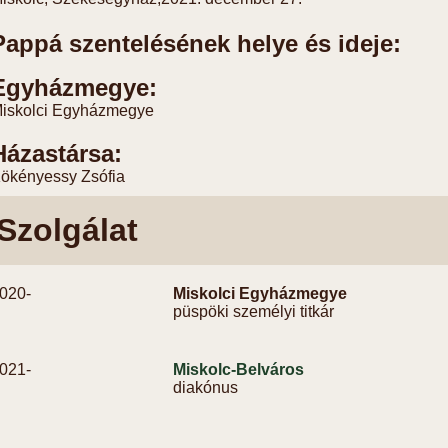
Pappá szentelésének helye és ideje:
Egyházmegye:
iskolci Egyházmegye
Házastársa:
ökényessy Zsófia
Szolgálat
020-
Miskolci Egyházmegye
püspöki személyi titkár
021-
Miskolc-Belváros
diakónus