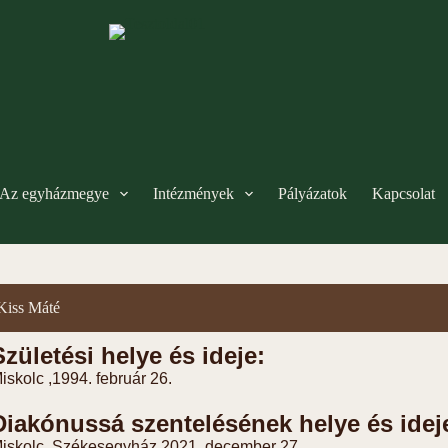
Az egyházmegye
Intézmények
Pályázatok
Kapcsolat
Kiss Máté
Születési helye és ideje:
iskolc ,
1994. február 26.
Diakónussá szentelésének helye és idej
iskolc, Székesegyház,
2021. december 27.