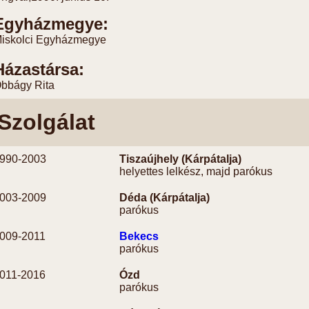
Egyházmegye:
iskolci Egyházmegye
Házastársa:
bbágy Rita
Szolgálat
990-
2003
Tiszaújhely (Kárpátalja)
helyettes lelkész, majd parókus
003-
2009
Déda (Kárpátalja)
parókus
009-
2011
Bekecs
parókus
011-
2016
Ózd
parókus