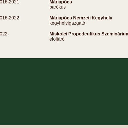
016-
2021
Máriapócs
parókus
016-
2022
Máriapócs Nemzeti Kegyhely
kegyhelyigazgató
022-
Miskolci Propedeutikus Szemináriu
elöljáró