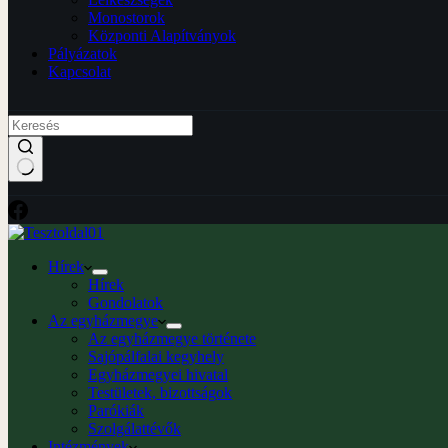
Monostorok
Központi Alapítványok
Pályázatok
Kapcsolat
Hírek
Hírek
Gondolatok
Az egyházmegye
Az egyházmegye története
Sajópálfalai kegyhely
Egyházmegyei hivatal
Testületek, bizottságok
Parókiák
Szolgálattévők
Intézmények