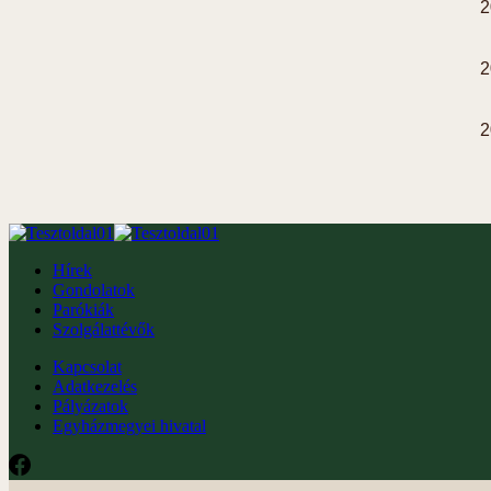
2
2
2
Hírek
Gondolatok
Parókiák
Szolgálattévők
Kapcsolat
Adatkezelés
Pályázatok
Egyházmegyei hivatal