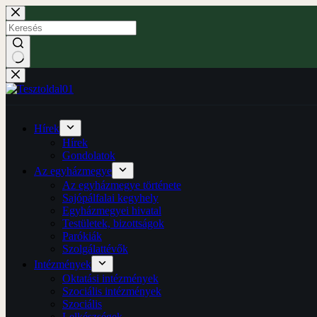
Hírek
Hírek
Gondolatok
Az egyházmegye
Az egyházmegye története
Sajópálfalai kegyhely
Egyházmegyei hivatal
Testületek, bizottságok
Parókiák
Szolgálattévők
Intézmények
Oktatási intézmények
Szociális intézmények
Szociális
Lelkészségek