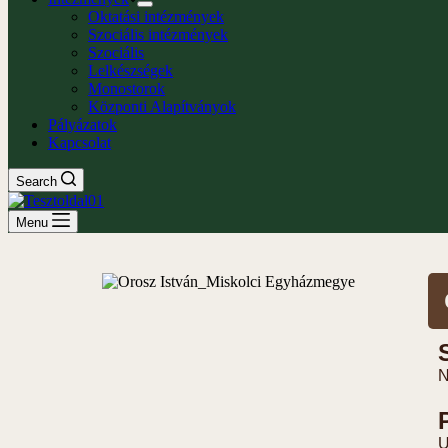
Oktatási intézmények
Szociális intézmények
Szociális
Lelkészségek
Monostorok
Központi Alapítványok
Pályázatok
Kapcsolat
Search
Menu
N
U