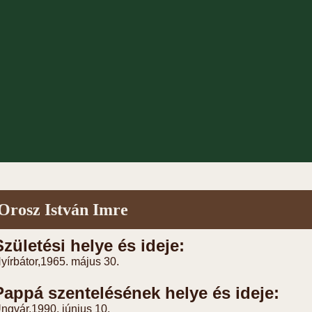
Orosz István Imre
Születési helye és ideje:
yírbátor,
1965. május 30.
Pappá szentelésének helye és ideje:
ngvár,
1990. június 10.