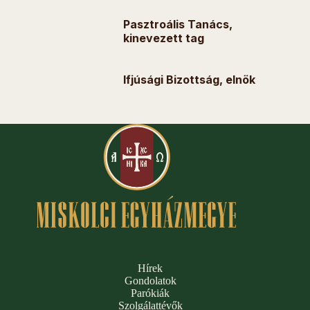
Pasztroális Tanács,
kinevezett tag
Ifjúsági Bizottság, elnök
Hírek
Gondolatok
Parókiák
Szolgálattévők