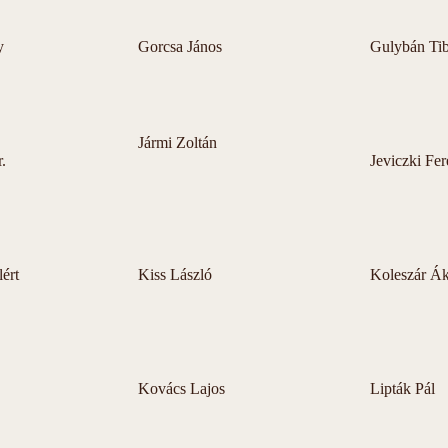
y
Gorcsa János
Gulybán Ti
Jármi Zoltán
.
Jeviczki Fe
lért
Kiss László
Koleszár Á
Kovács Lajos
Lipták Pál