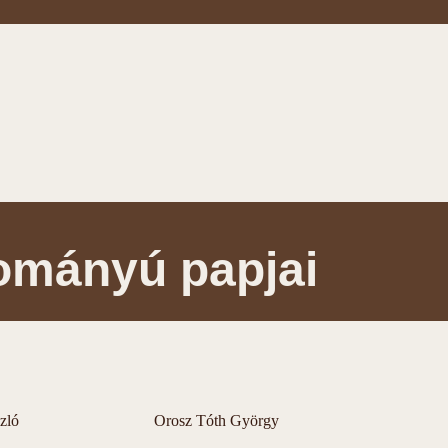
ományú papjai
zló
Orosz Tóth György