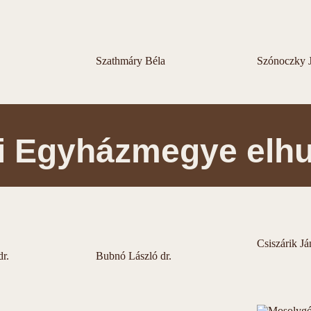
Szathmáry Béla
Szónoczky 
i Egyházmegye elhu
Csiszárik Já
r.
Bubnó László dr.