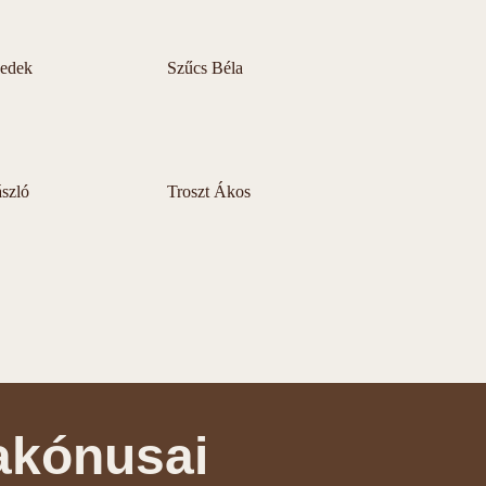
nedek
Szűcs Béla
ászló
Troszt Ákos
akónusai