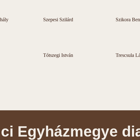
hály
Szepesi Szilárd
Szikora Be
Tótszegi István
Trescsula L
lci Egyházmegye di