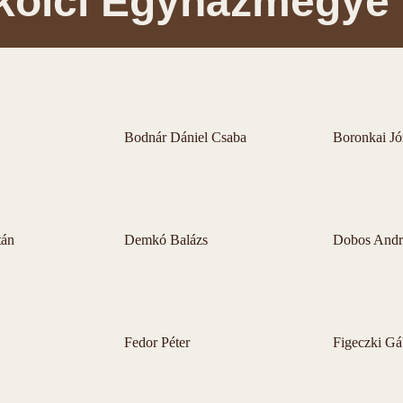
kolci Egyházmegye 
Bodnár Dániel Csaba
Boronkai Jó
tán
Demkó Balázs
Dobos Andrá
Fedor Péter
Figeczki Gá