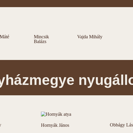
 Máté
Mincsik
Vajda Mihály
Balázs
gyházmegye nyugáll
y
Obbágy Lás
Hornyák János