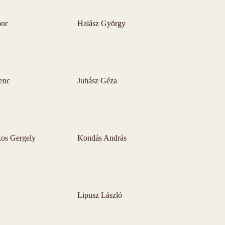
bor
Halász György
renc
Juhász Géza
kos Gergely
Kondás András
Lipusz László