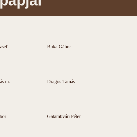
papjai
zsef
Buka Gábor
s dr.
Dragos Tamás
bor
Galambvári Péter