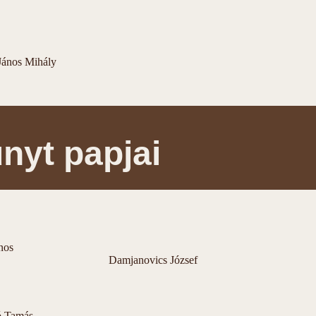
János Mihály
nyt papjai
nos
Damjanovics József