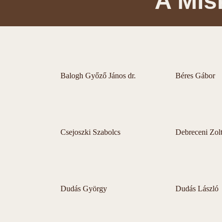
A Mis
Balogh Győző János dr.
Béres Gábor
Csejoszki Szabolcs
Debreceni Zol
Dudás György
Dudás László