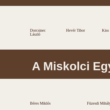
Dorcsinec
Hevér Tibor
Kiss
László
A Miskolci E
Béres Miklós
Füzesdi Mihál